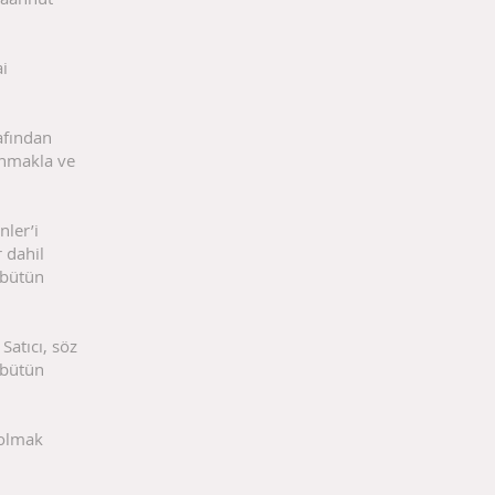
ai
afından
unmakla ve
nler’i
 dahil
 bütün
Satıcı, söz
 bütün
 olmak