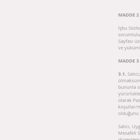
MADDE 2
İşbu Sözle
sorumluluğ
Sayfası üz
ve yüküml
MADDE 3
3.1.
Satıc
olmaksızın
bununla s
yürürlükt
olarak Pa
koşullar/m
olduğunu 
Satıcı, Uy
Mesafeli S
düzenleme