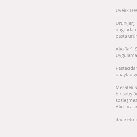
Üyelik Hes
Ürün(ler):
doğrudan 
pasta ürün
Alıcı(lar)
Uygulama 
Pastacıda
onayladığı
Mesafeli S
bir satış ö
sözleşmesi
Alıcı aras
ifade etm