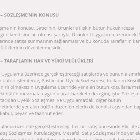
 – SÖZLEŞME’NİN KONUSU
şme’nin konusu, Satıcı’nın, Ürünler’e ilişkin bütün hukuki/cezai
un kendisine ait olması şartıyla, Ürünler’i Uygulama üzerindeki S
erinde satışa sunmasının sağlanması ve bu konuda Taraflar’ın karş
ülüklerinin düzenlenmesidir.
 – TARAFLARIN HAK VE YÜKÜMLÜLÜKLERİ
ı; Uygulama üzerinde gerçekleştireceği satışlarda ve bununla sınırl
 bütün işlemlerde; Pastacıdan Üyelik Sözleşmesi, Kullanım Koşull
ınırlı olmaksızın Uygulama üzerinde yer alan bütün koşullara/met
eki bütün mevzuata uygun olarak hareket edeceğini, işbu Sözleşm
stacıdan Üyelik Sözleşmesi ve Uygulama’daki diğer bütün
etinlerde yer alan bütün düzenlemelerin de kendisi açısından bağ
kabul, beyan ve taahhüt eder.
gulama üzerinde gerçekleştireceği her bir satış öncesinde Alıcı ile 
atış Sözleşmesi kurulacağını, Mesafeli Satış Sözleşmesi’nde yer a
lere ve bütün taahhütlere uygun davranacağını kabul, beyan ve 