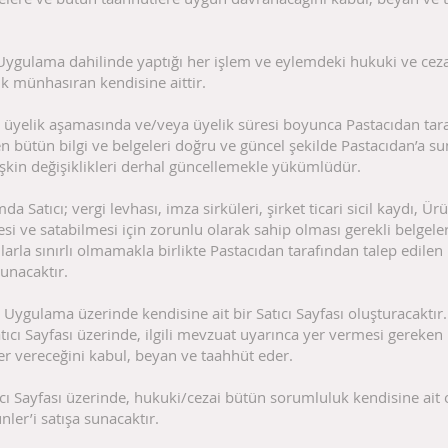
 Uygulama dahilinde yaptığı her işlem ve eylemdeki hukuki ve cez
k münhasıran kendisine aittir.
; üyelik aşamasında ve/veya üyelik süresi boyunca Pastacıdan tar
en bütün bilgi ve belgeleri doğru ve güncel şekilde Pastacıdan’a s
işkin değişiklikleri derhal güncellemekle yükümlüdür.
 Satıcı; vergi levhası, imza sirküleri, şirket ticari sicil kaydı, Ürü
si ve satabilmesi için zorunlu olarak sahip olması gerekli belgeler
arla sınırlı olmamakla birlikte Pastacıdan tarafından talep edilen
sunacaktır.
, Uygulama üzerinde kendisine ait bir Satıcı Sayfası oluşturacaktır. 
ıcı Sayfası üzerinde, ilgili mevzuat uyarınca yer vermesi gereken
yer vereceğini kabul, beyan ve taahhüt eder.
tıcı Sayfası üzerinde, hukuki/cezai bütün sorumluluk kendisine ait
nler’i satışa sunacaktır.