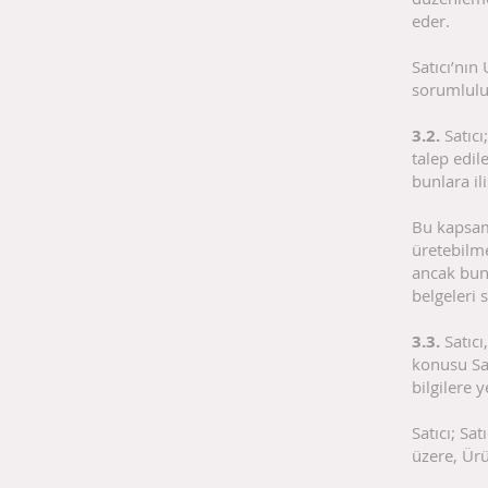
eder.
Satıcı’nın
sorumlulu
3.2.
Satıcı
talep edil
bunlara il
Bu kapsamda
üretebilme
ancak bunl
belgeleri 
3.3.
Satıcı
konusu Sat
bilgilere 
Satıcı; Sa
üzere, Ürü