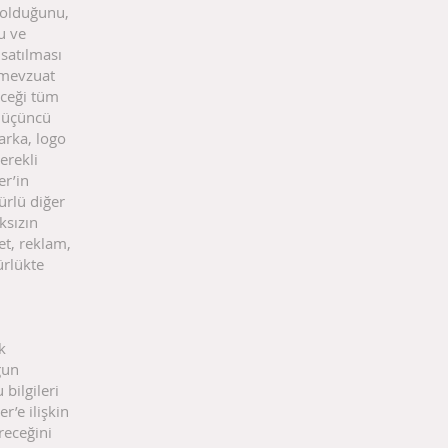
i olduğunu,
u ve
 satılması
 mevzuat
eceği tüm
e üçüncü
arka, logo
erekli
er’in
ürlü diğer
ksızın
ret, reklam,
ürlükte
k
gun
bilgileri
’e ilişkin
ereceğini