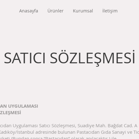
Anasayfa
Ürünler
Kurumsal
İletişim
SATICI SÖZLEŞMESİ
DAN UYGULAMASI
ÖZLEŞMESİ
acıdan Uygulaması Satıcı Sözleşmesi, Suadiye Mah. Bağdat Cad. A
adıköy/İstanbul adresinde bulunan Pastacıdan Gıda Sanayi ve Tic
rketi (Bundan sonra “Pastacıdan” olarak anılacaktır.) ile …………….