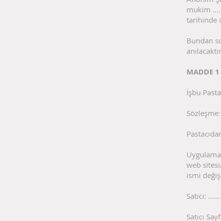
mukim ………
tarihinde 
Bundan son
anılacaktır
MADDE 1
İşbu Past
Sözleşme: 
Pastacıdan
Uygulama:
web sites
ismi değişe
Satıcı: 
Satıcı Say