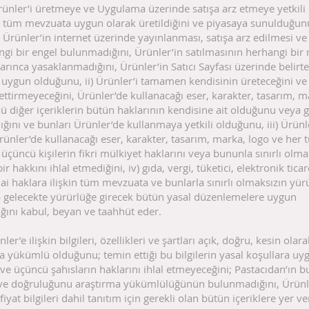
 Ürünler’i üretmeye ve Uygulama üzerinde satışa arz etmeye yetkil
n tüm mevzuata uygun olarak üretildiğini ve piyasaya sunulduğun
ı, Ürünler’in internet üzerinde yayınlanması, satışa arz edilmesi ve
ngi bir engel bulunmadığını, Ürünler’in satılmasının herhangi bir
ınca yasaklanmadığını, Ürünler’in Satıcı Sayfası üzerinde belirt
e uygun olduğunu, ii) Ürünler’i tamamen kendisinin üreteceğini v
rettirmeyeceğini, Ürünler’de kullanacağı eser, karakter, tasarım, m
lü diğer içeriklerin bütün haklarının kendisine ait olduğunu veya g
ldığını ve bunları Ürünler’de kullanmaya yetkili olduğunu, iii) Ürünl
ünler’de kullanacağı eser, karakter, tasarım, marka, logo ve her t
n üçüncü kişilerin fikri mülkiyet haklarını veya bununla sınırlı olma
r hakkını ihlal etmediğini, iv) gıda, vergi, tüketici, elektronik tica
ınai haklara ilişkin tüm mevzuata ve bunlarla sınırlı olmaksızın yür
a gelecekte yürürlüğe girecek bütün yasal düzenlemelere uygun
ğını kabul, beyan ve taahhüt eder.
nler’e ilişkin bilgileri, özellikleri ve şartları açık, doğru, kesin olara
 yükümlü olduğunu; temin ettiği bu bilgilerin yasal koşullara uy
e üçüncü şahısların haklarını ihlal etmeyeceğini; Pastacıdan’ın bu 
ve doğruluğunu araştırma yükümlülüğünün bulunmadığını, Ürünler
 fiyat bilgileri dahil tanıtım için gerekli olan bütün içeriklere yer v