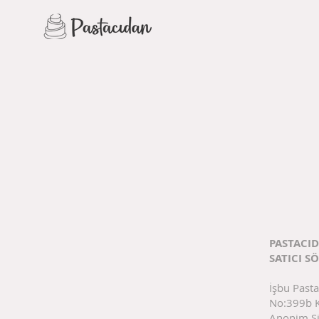
PASTACI
SATICI S
İşbu Past
No:399b K
Anonim Şi