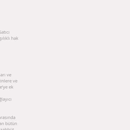
atıcı
ılıklı hak
ı
arı ve
inlere ve
e’ye ek
layıcı
arasında
lan bütün
taahhüt