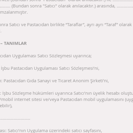
…. (Bundan sonra "Satıcı" olarak anılacaktır.) arasında, …………
imzalanmıştır.
ra Satıcı ve Pastacıdan birlikte “Taraflar”, ayrı ayrı “Taraf” olarak
.
 – TANIMLAR
acıdan Uygulaması Satıcı Sözleşmesi uyarınca;
İşbu Pastacıdan Uygulaması Satıcı Sözleşmesi’ni,
: Pastacıdan Gıda Sanayi ve Ticaret Anonim Şirketi’ni,
 İşbu Sözleşme hükümleri uyarınca Satıcı’nın üyelik hesabı oluşt
i/mobil internet sitesi ve/veya Pastacıdan mobil uygulamasını (u
bilir),
…………………………..
fası: Satıcı’nın Uygulama üzerindeki satıcı sayfasını,