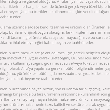
iklerin doğru ve güncel olduğunu, Alıcılar’ı yanıltıcı veya aldatıcı ni
, içeriklerin herhangi bir şekilde üçüncü gerçek veya tüzel kişileri
lal etmeyeceğini; bu içeriklerin kullanımına ilişkin yetkili olduğun
taahhüt eder.
gulama üzerinde sadece kendi tasarımı ve üretimi olan Ürünler’i s
olup, bunların orijinal/özgün olacağını, farklı kişilerin tasarımların
 kendi tasarımı gibi üreterek, satışa sunmayacağını ve bu suretle
haklarını ihlal etmeyeceğini kabul, beyan ve taahhüt eder.
nler’in üretilmesi ve satışa arz edilmesi için gerekli belgeleri aldığı
 gıda mevzuatına uygun olarak üreteceğini, Ürünler içerisinde me
bir ürün kullanmayacağını, gıda mevzuatı ve/veya tüketici mevzua
e ilgili olarak Alıcı’ya yapılması gereken bütün bilgilendirmeleri 
lduğunu, yürürlükteki bütün gıda mevzuatına ve gıda kodeksine
eceğini kabul, beyan ve taahhüt eder.
ünler’in üretiminde bayat, bozuk, son kullanma tarihi geçmiş, kalit
rhangi bir şekilde bu tarz ürünlerin üretiminde kullanılmak için g
artları ve kaliteyi taşımayan hiçbir malzeme/ürün kullanmayacağı
ı her ürünün/malzemenin taze, kaliteli ve sektörel olarak uygunl
abul görmüş markalara ilişkin ürün/malzemeler olacağını kabul, b