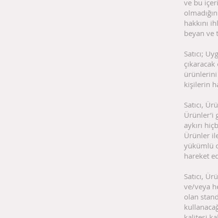
ve bu içer
olmadığını
hakkını ih
beyan ve 
Satıcı; Uy
çıkaracak 
ürünlerini
kişilerin 
Satıcı, Ürü
Ürünler’i
aykırı hiç
Ürünler il
yükümlü o
hareket ed
Satıcı, Ür
ve/veya he
olan stand
kullanacağ
kalitesi k