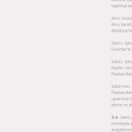
taahhüt e
Alıcı Ürün
Alıcı taraf
eksiksiz/t
Satıcı, iş
Ürünler’e 
Satıcı, iş
kişiler ve
Pastacıda
Satıcı’nın
Pastacıda
uyarınca z
etme ve di
3.4.
Satıcı,
kimseyle p
araçlarını