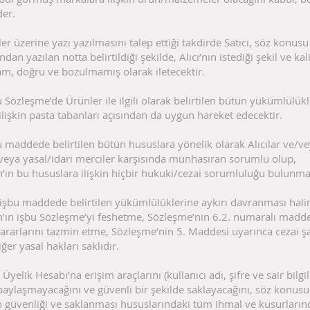
der.
ler üzerine yazı yazılmasını talep ettiği takdirde Satıcı, söz konusu 
ından yazılan notta belirtildiği şekilde, Alıcı’nın istediği şekil ve kal
am, doğru ve bozulmamış olarak iletecektir.
bu Sözleşme’de Ürünler ile ilgili olarak belirtilen bütün yükümlülükl
ilişkin pasta tabanları açısından da uygun hareket edecektir.
bu maddede belirtilen bütün hususlara yönelik olarak Alıcılar ve/
/veya yasal/idari merciler karşısında münhasıran sorumlu olup,
n’ın bu hususlara ilişkin hiçbir hukuki/cezai sorumluluğu bulunm
, işbu maddede belirtilen yükümlülüklerine aykırı davranması hal
n’ın işbu Sözleşme’yi feshetme, Sözleşme’nin 6.2. numaralı madde
ararlarını tazmin etme, Sözleşme’nin 5. Maddesi uyarınca cezai şa
ğer yasal hakları saklıdır.
 Üyelik Hesabı’na erişim araçlarını (kullanıcı adı, şifre ve sair bilgil
aylaşmayacağını ve güvenli bir şekilde saklayacağını, söz konusu
n güvenliği ve saklanması hususlarındaki tüm ihmal ve kusurların