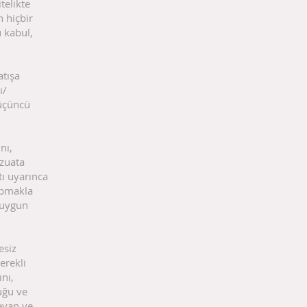
telikte
n hiçbir
u kabul,
atışa
ı/
 üçüncü
nı,
vzuata
tı uyarınca
yapmakla
 uygun
esiz
erekli
nı,
uğu ve
eyan ve