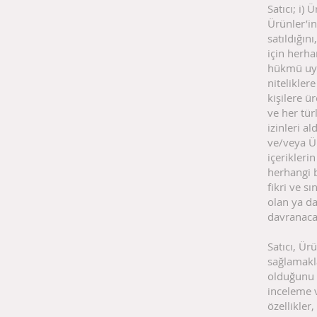
Satıcı; i)
Ürünler’i
satıldığın
için herha
hükmü uyar
nitelikler
kişilere ü
ve her tür
izinleri a
ve/veya Ür
içerikleri
herhangi bi
fikri ve s
olan ya d
davranaca
Satıcı, Ürü
sağlamakla
olduğunu v
inceleme 
özellikler,