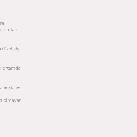
re,
cak olan
 tüzel kişi
ik ortamda
pılacak her
ici olmayan