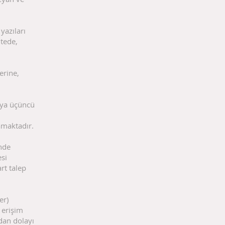
yazıları
itede,
erine,
veya üçüncü
amaktadır.
inde
si
rt talep
er)
 erişim
dan dolayı